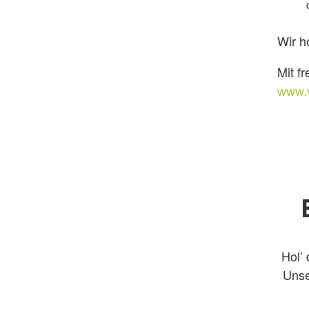
Wir h
Mit f
www.
Hol’ 
Unse