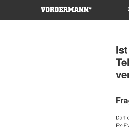
Is
Te
ve
Fra
Darf 
Ex-Fr