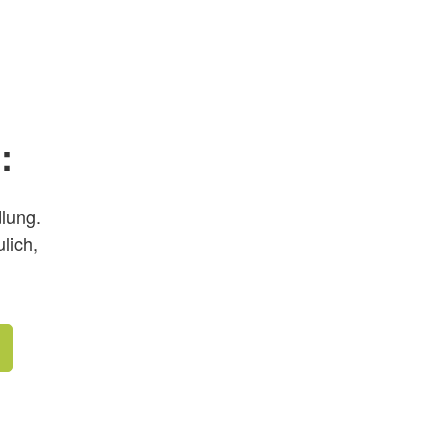
:
dlung.
lich,