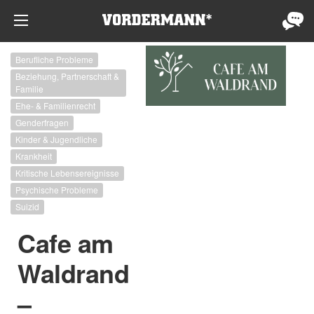
Berufliche Probleme
Beziehung, Partnerschaft &
Familie
Ehe- & Familienrecht
Genderfragen
Kinder & Jugendliche
Krankheit
Kritische Lebensereignisse
Psychische Probleme
Suizid
Cafe am
Waldrand
–