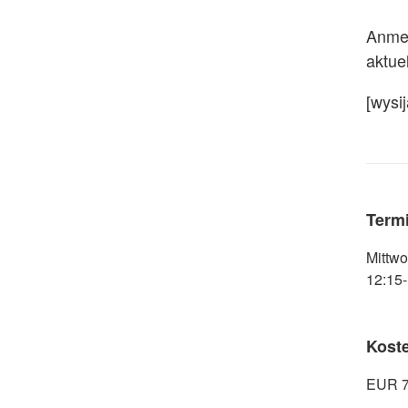
Anmel
aktue
[wysi
Term
Mittwo
12:15
Kost
EUR 7.