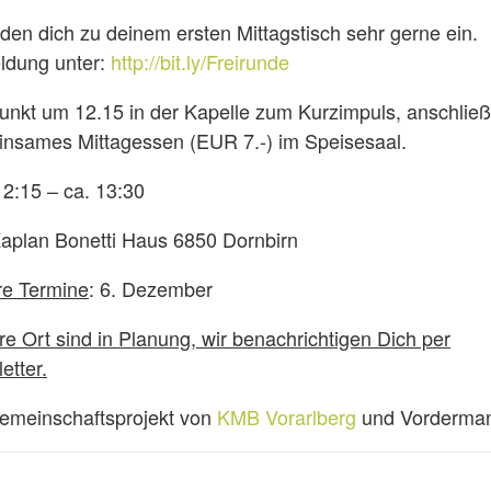
aden dich zu deinem ersten Mittagstisch sehr gerne ein.
dung unter:
http://bit.ly/Freirunde
punkt um 12.15 in der Kapelle zum Kurzimpuls, anschlie
nsames Mittagessen (EUR 7.-) im Speisesaal.
12:15 – ca. 13:30
Kaplan Bonetti Haus 6850 Dornbirn
re Termine
: 6. Dezember
re Ort sind in Planung, wir benachrichtigen Dich per
etter.
emeinschaftsprojekt von
KMB Vorarlberg
und Vorderman