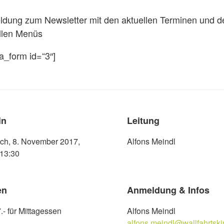
dung zum Newsletter mit den aktuellen Terminen und d
llen Menüs
ja_form id=“3″]
in
Leitung
ch, 8. November 2017,
Alfons Meindl
-13:30
en
Anmeldung & Infos
- für Mittagessen
Alfons Meindl
alfons.meindl@wallfahrtski