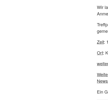
Wir l
Anmel
Treff
gemei
Zeit
: 
Ort
: 
weite
Weite
Newsl
Ein G