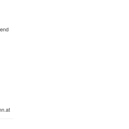
ßend
n.at