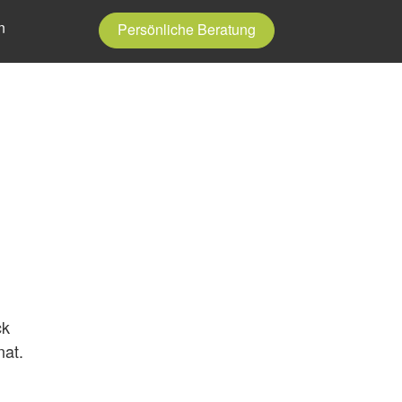
n
Persönliche Beratung
ck
at.