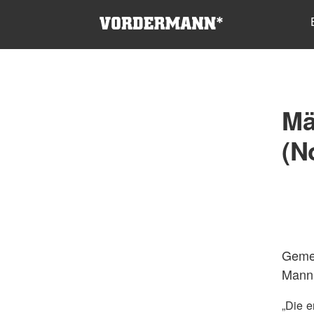
Mä
(N
Gemei
Mann 
„Die e