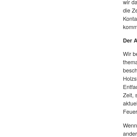
wir d
die Ze
Konta
komme
Der A
Wir b
thema
besch
Holzs
Entfa
Zeit,
aktuel
Feuer
Wenn 
ander