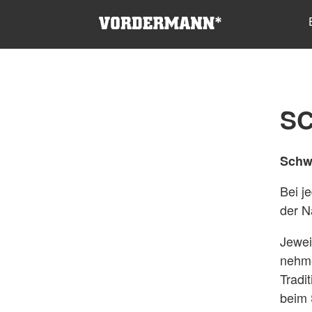
SC
Schwi
Bei j
der N
Jewei
nehme
Tradi
beim 