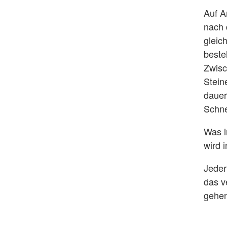
Auf A
nach 
gleic
beste
Zwisc
Stein
dauer
Schne
Was i
wird 
Jeder
das v
gehen