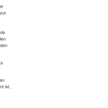
er
zur
nde
den
 den
Es
 an
t ist,