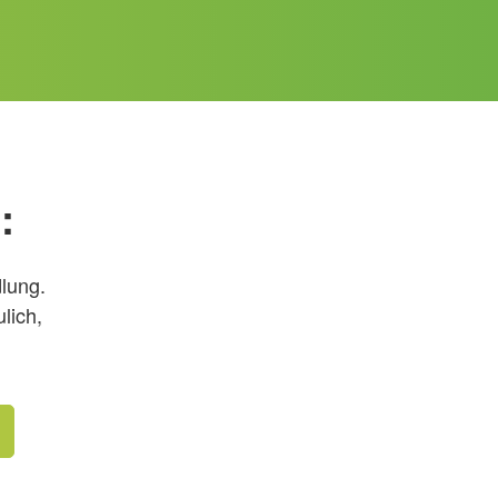
:
dlung.
lich,