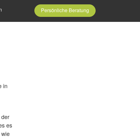
n
Persönliche Beratung
e in
 der
es es
 wie