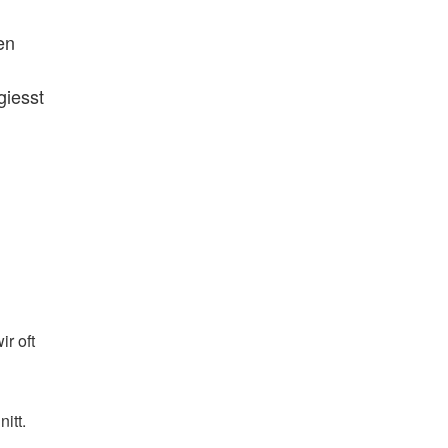
en
giesst
r oft
itt.