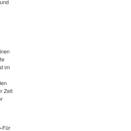
 und
einen
te
nd im
den
r Zeit
er
 «Für