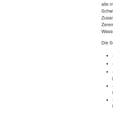
alle 
Schwi
Zusam
Zerem
Wasse
Die S